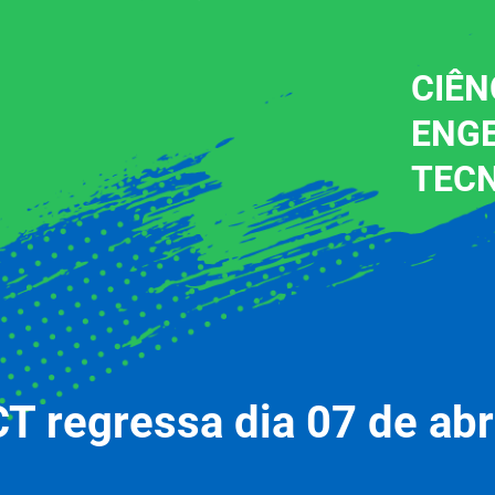
CIÊN
ENG
TEC
 regressa dia 07 de abr