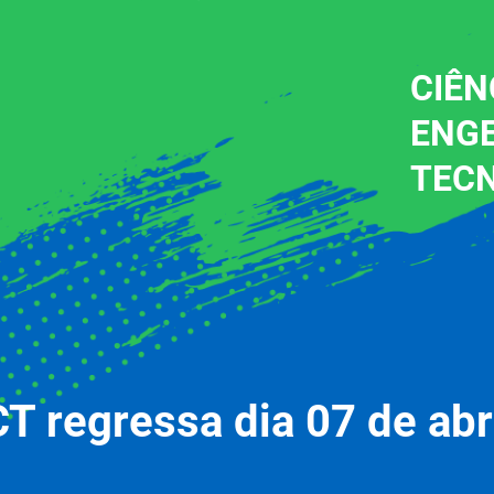
CIÊN
ENG
TEC
 regressa dia 07 de abr