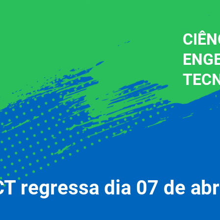
CIÊN
ENG
TEC
 regressa dia 07 de abr